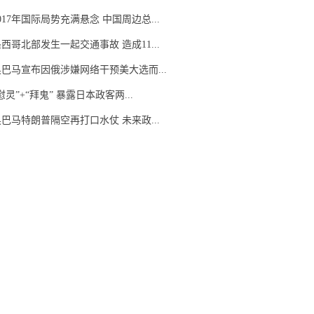
017年国际局势充满悬念 中国周边总...
西哥北部发生一起交通事故 造成11...
奥巴马宣布因俄涉嫌网络干预美大选而...
慰灵”+“拜鬼” 暴露日本政客两...
巴马特朗普隔空再打口水仗 未来政...