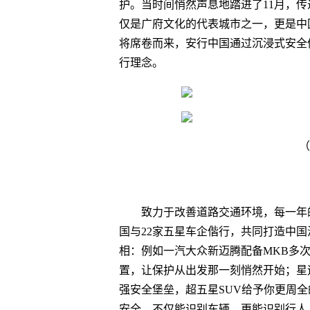
护。当时间悄然声息地踏进了11月，
仅是广府文化的代表城市之一，更是中
将席卷而来，安行中国通过沉浸式安全
行理念。
（
致力于改善道路交通环境，每一年
国与22家五星车企偕行，共同打造中国
相：例如一汽大众新迈腾配备MKB多次
置，让保护从出发那一刻悄然开始；星途
强安全堡垒，超五星SUV给予你更周全的守护；
安全，不仅能识别车辆，更能识别行人