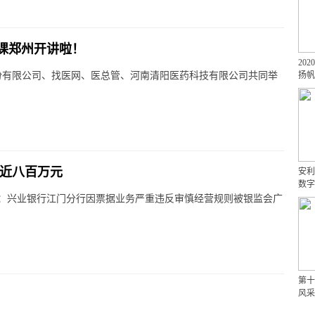
课郑州开讲啦！
20
务股份有限公司、找医网、医总管、河南清阳医药科技有限公司共同举
扬帆
罚近八百万元
安利
数字
示：兴业银行江门分行因票据业务严重违反审慎经营规则被银监会广
第十
风采