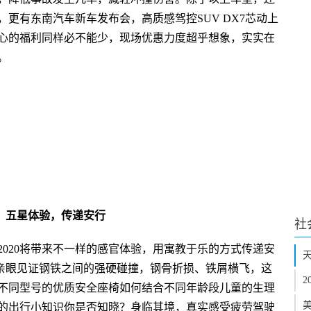
更有东南汽车新车发布会，高质感驾控SUV DX7芯动上
心的福利同样必不能少，现场优惠力度超乎想象，实实在
。
五星体验，传递安行
社
020将带来不一样的感官体验，用寓教于乐的方式传递安
天
，亲眼见证钢铁之间的强硬碰撞，钢骨折损、铁屑横飞，这
2
不同型号的优质安全座椅如何结合不同年龄段儿童的生理
美
的出行小知识你是否知晓？身临其境，真实感受疲劳驾驶