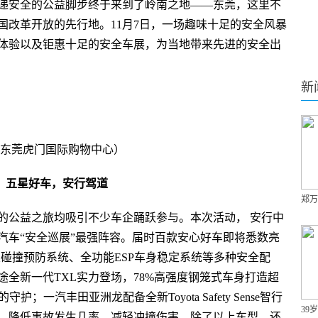
传递安全的公益脚步终于来到了岭南之地——东莞，这里不
国改革开放的先行地。11月7日，一场趣味十足的安全风暴
体验以及钜惠十足的安全车展，为当地带来先进的安全出
新
东莞虎门国际购物中心）
五星好车，安行驾道
郑万
的公益之旅均吸引不少车企踊跃参与。本次活动， 安行中
汽车“安全巡展”最强阵容。届时百款安心好车即将悉数亮
碰撞预防系统、全功能ESP车身稳定系统等多种安全配
全新一代TXL实力登场，78%高强度钢笼式车身打造超
一汽丰田亚洲龙配备全新Toyota Safety Sense智行
39
，降低事故发生几率，减轻冲撞伤害。除了以上车型，还