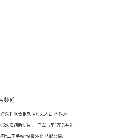
会频道
津荣程联合钢铁排污无人管 不作为...
016珠海创新切片：“三驾马车”齐头并进
国“二王争权”搞晕外交 特朗普提...