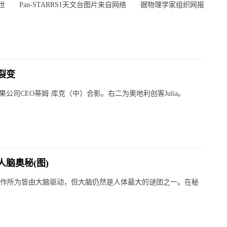
Pan-STARRS1天文台图片来自网络 据物理学家组织网报
裂变
公司CEO蒂姆·库克（中）合影。右二为奥地利创客Julia。
脑奥秘(图)
的所作所为皆由大脑驱动，但大脑仍然是人体最大的谜团之一。在秘