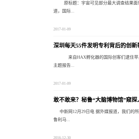
原标题：宇宙可见部分最大调查结果面世 
道，国际...
2017-01-09
深圳每天55件发明专利背后的创新
来自HAX孵化器的国际创客们逮住苹果
主题报告...
2017-01-09
敢不敢来？秘鲁“大脑博物馆”窥探人
中新网12月29日电 据外媒报道，我们
鲁利马...
2016-12-30