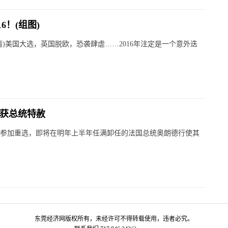
6！(组图)
吴倩)美国大选，英国脱欧，恐袭肆虐……2016年注定是一个意外迭
 获总统特赦
放弃参加重选，即将在明年上半年任满卸任的法国总统奥朗德行使其
东莞经济网版权所有，未经许可不得转载使用，违者必究。