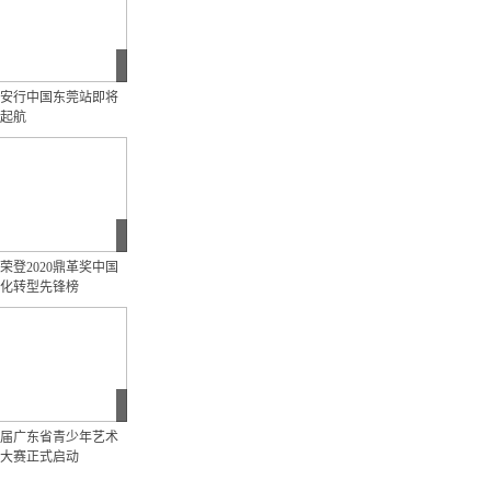
20安行中国东莞站即将
起航
荣登2020鼎革奖中国
化转型先锋榜
届广东省青少年艺术
大赛正式启动