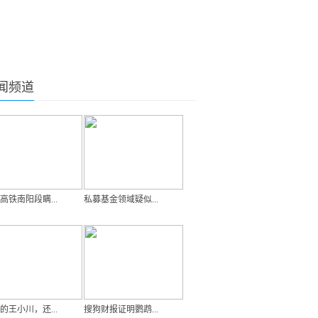
闻频道
高铁南阳段瞒...
私募基金领域疑似...
岁的王小川，还...
搜狗财报证明鹦鹉...