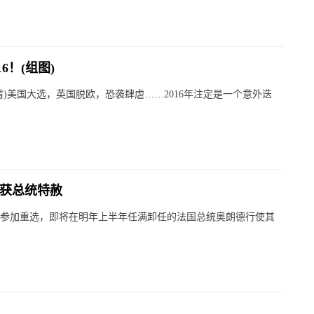
6！(组图)
吴倩)美国大选，英国脱欧，恐袭肆虐……2016年注定是一个意外迭
 获总统特赦
放弃参加重选，即将在明年上半年任满卸任的法国总统奥朗德行使其