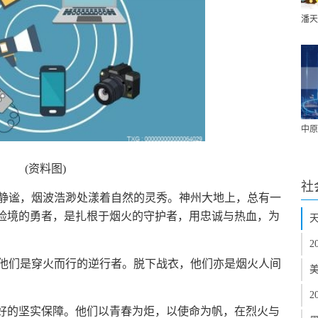
潘天
中原
(资料图)
社
静谧，烟波浩渺处漾着自然的灵秀。神州大地上，总有一
于险境的勇者，是扎根于烟火的守护者，用忠诚与热血，为
天
2
他们是穿火而行的逆行者。脱下战衣，他们亦是烟火人间
美
2
静好的坚实保障。他们以青春为炬，以使命为帆，在烈火与