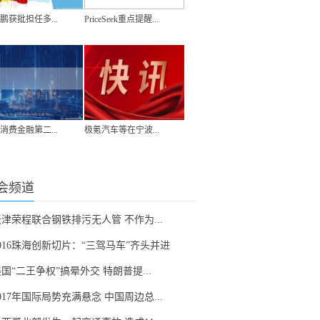
鹏获批担任多...
PriceSeek重点提醒...
消费金融第二...
极氪汽车等在宁波...
会频道
津荣程联合钢铁排污无人管 不作为...
016珠海创新切片：“三驾马车”齐头并进
国“二王争权”搞晕外交 特朗普提...
017年国际局势充满悬念 中国周边总...