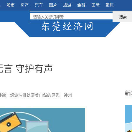
乐
股市
房产
汽车
图片
旅游
金融
国际
聚焦
搜索
言 守护有声
新
静谧，烟波浩渺处漾着自然的灵秀。神州