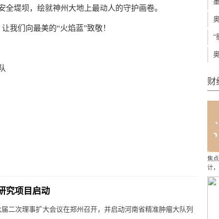
墨
安全堤坝，绘就神州大地上最动人的守护画卷。
，让我们向最美的“火焰蓝”致敬！
“
奥
队
财
焦点
计，
研究项目启动
六届二次理事扩大会议在郑州召开，并启动河南省精准肿瘤大队列