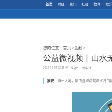
首页
财经
资讯
社会
教育
娱
您的位置：
首页
>
金融
>
公益微视频丨山水无
2025-11-09 22:28:47
来源：
新华社
摘要：
神州大地，层峦叠嶂间藏着岁月的