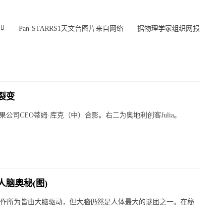
Pan-STARRS1天文台图片来自网络 据物理学家组织网报
裂变
公司CEO蒂姆·库克（中）合影。右二为奥地利创客Julia。
脑奥秘(图)
的所作所为皆由大脑驱动，但大脑仍然是人体最大的谜团之一。在秘