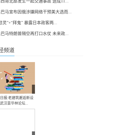
西哥北部发生一起交通事故 造成11...
奥巴马宣布因俄涉嫌网络干预美大选而...
慰灵”+“拜鬼” 暴露日本政客两...
巴马特朗普隔空再打口水仗 未来政...
经频道
日报:老建筑邂逅新设
武汉昙华林论坛...