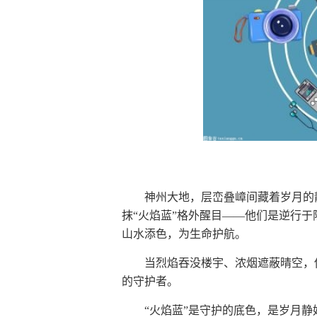
神州大地，层峦叠嶂间藏着岁月的
抹“火焰蓝”格外醒目——他们是逆行
山水添色，为生命护航。
当烈焰吞没楼宇、浓烟遮蔽晴空，
的守护者。
“火焰蓝”是守护的底色，是岁月