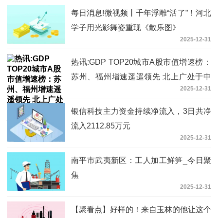
每日消息!微视频丨千年浮雕“活了”！河北
学子用光影舞姿重现《散乐图》
2025-12-31
热讯:GDP TOP20城市A股市值增速榜：
苏州、福州增速遥遥领先 北上广处于中
2025-12-31
下 青岛市值持平去年
银信科技主力资金持续净流入，3日共净
流入2112.85万元
2025-12-31
南平市武夷新区：工人加工鲜笋_今日聚
焦
2025-12-31
【聚看点】好样的！来自玉林的他让这个